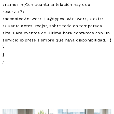
«name»: «¿Con cuánta antelación hay que
reservar?»,
«acceptedAnswer»: { «@type»: «Answer», «text»:
«Cuanto antes, mejor, sobre todo en temporada
alta. Para eventos de última hora contamos con un
servicio express siempre que haya disponibilidad.» }
}
]
}
CATERING PARA COFFEE
BREAK EN CERCEDILLA:
EMPRESAS, JORNADAS
Y EVENTOS