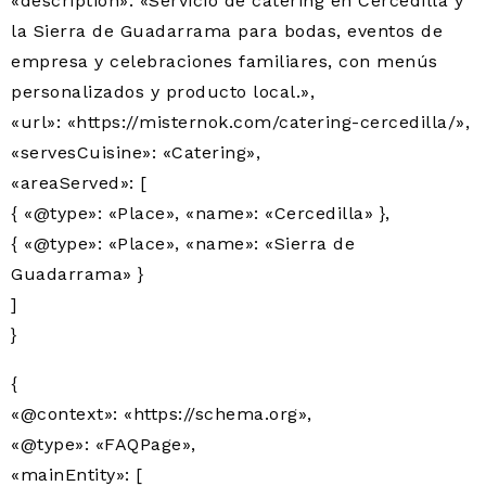
«description»: «Servicio de catering en Cercedilla y
la Sierra de Guadarrama para bodas, eventos de
empresa y celebraciones familiares, con menús
personalizados y producto local.»,
«url»: «https://misternok.com/catering-cercedilla/»,
«servesCuisine»: «Catering»,
«areaServed»: [
{ «@type»: «Place», «name»: «Cercedilla» },
{ «@type»: «Place», «name»: «Sierra de
Guadarrama» }
]
}
{
«@context»: «https://schema.org»,
«@type»: «FAQPage»,
«mainEntity»: [