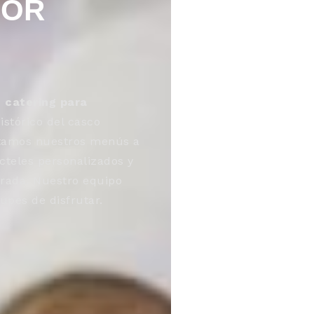
BOR
o
catering para
istórico del casco
aptamos nuestros menús a
cteles personalizados y
orada. Nuestro equipo
upes de disfrutar.