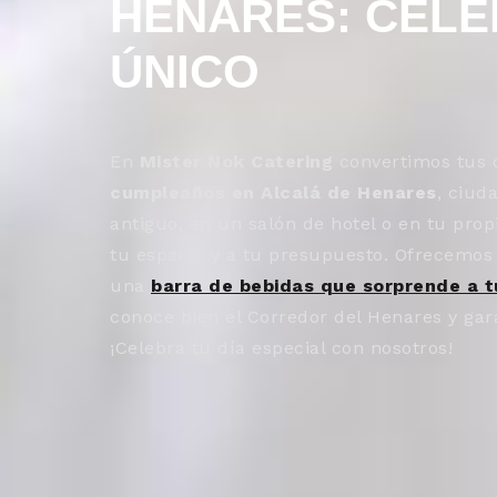
HENARES: CEL
ÚNICO
En
Mister Nok Catering
convertimos tus c
cumpleaños en Alcalá de Henares
, ciud
antiguo, en un salón de hotel o en tu pr
tu espacio y a tu presupuesto. Ofrecemos o
una
barra de bebidas que sorprende a t
conoce bien el Corredor del Henares y gar
¡Celebra tu día especial con nosotros!