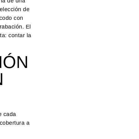
ena de una
 elección de
 codo con
grabación. El
a: contar la
IÓN
N
de cada
cobertura a