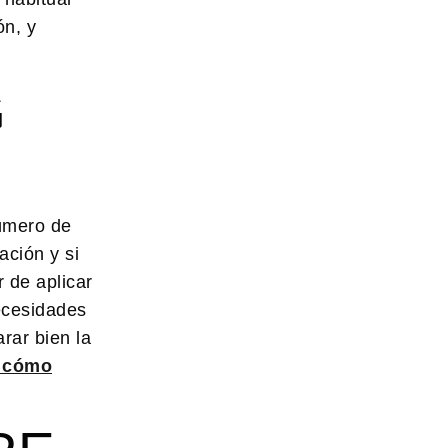
ón, y
G
número de
ación y si
 de aplicar
necesidades
rar bien la
y cómo