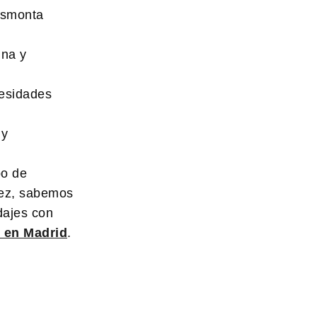
esmonta
ina y
cesidades
 y
po de
 vez, sabemos
dajes con
 en Madrid
.