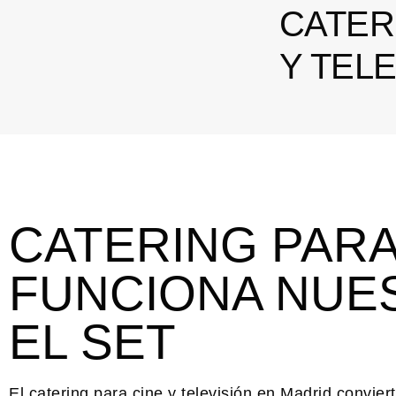
CATER
Y TEL
CATERING PAR
FUNCIONA NUES
EL SET
El
catering para cine y televisión en Madrid
conviert