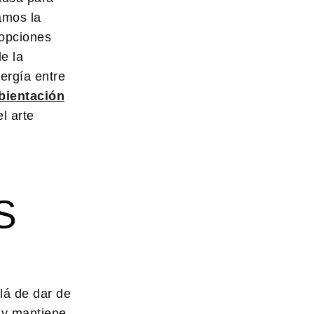
amos la
 opciones
e la
ergía entre
bientación
l arte
S
lá de dar de
 y mantiene