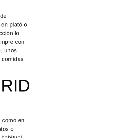
 de
en plató o
cción lo
iempre con
o, unos
 comidas
RID
tó como en
ntos o
 habitual