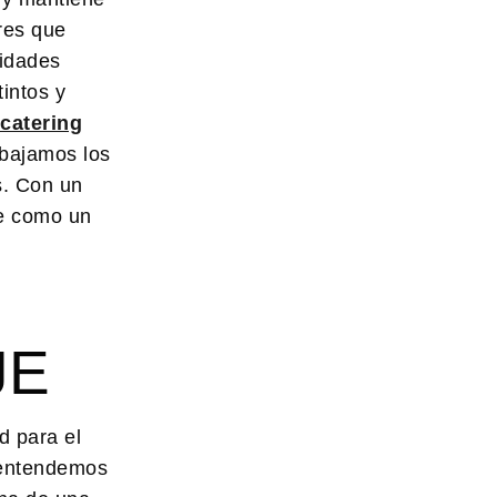
res que
sidades
tintos y
catering
abajamos los
s. Con un
ne como un
JE
d para el
k entendemos