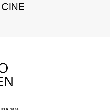
 CINE
O
EN
ausa para