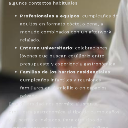
algunos contextos habituales:
Profesionales y equipos
: cumpleaños de
adultos en formato cóctel o cena, a
menudo combinados con un afterwork
relajado.
Entorno universitario
: celebraciones
jóvenes que buscan equilibrio entre
presupuesto y experiencia gastronómica.
Familias de los barrios residenciales
:
cumpleaños infantiles y reuniones
familiares en domicilio o en espacios
privados.
Esta diversidad nos permite ajustar la
propuesta gastronómica al tipo de cumpleaños
y al perfil de invitados. Para otro tipo de
eventos contamos con páginas específicas,