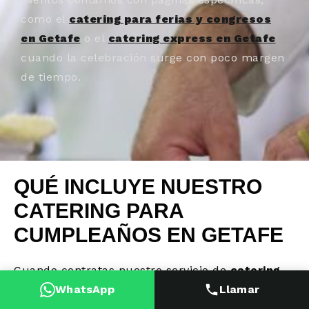
como el
catering para ferias y congresos
en Getafe
o el
catering express en Getafe
cuando la celebración surge con poco margen
de tiempo.
QUÉ INCLUYE NUESTRO
CATERING PARA
CUMPLEAÑOS EN GETAFE
Cuando contratas nuestro servicio de
catering
para cumpleaños en Getafe
, estos elementos
WhatsApp
Llamar
se incluyen por defecto: