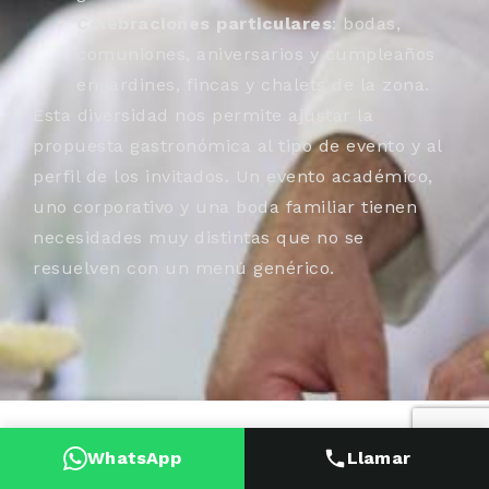
Celebraciones particulares
: bodas,
comuniones, aniversarios y cumpleaños
en jardines, fincas y chalets de la zona.
Esta diversidad nos permite ajustar la
propuesta gastronómica al tipo de evento y al
perfil de los invitados. Un evento académico,
uno corporativo y una boda familiar tienen
necesidades muy distintas que no se
resuelven con un menú genérico.
EVENTOS QUE
WhatsApp
Llamar
ORGANIZAMOS EN