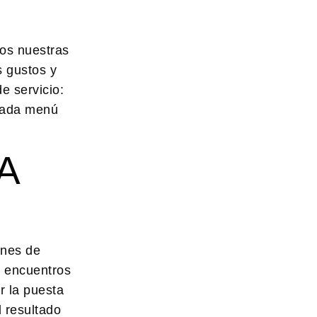
os nuestras
s gustos y
e servicio:
 Cada menú
A
ones de
y encuentros
r la puesta
l resultado