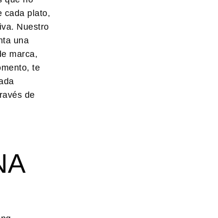
e cada plato,
iva. Nuestro
nta una
de marca,
omento, te
cada
través de
NA