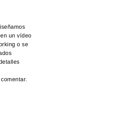
 diseñamos
 en un vídeo
orking o se
bados
detalles
 comentar.