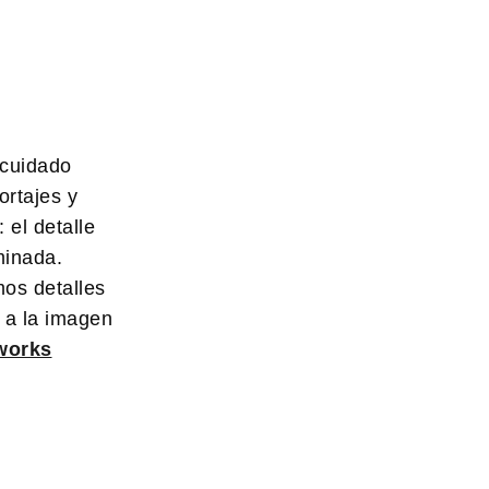
 cuidado
ortajes y
 el detalle
minada.
os detalles
 a la imagen
works