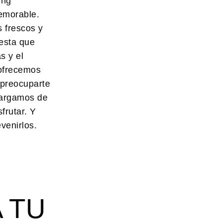
ing
emorable.
 frescos y
uesta que
s y el
 ofrecemos
 preocuparte
cargamos de
frutar. Y
venirlos.
 TU