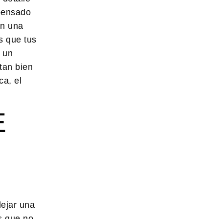
pensado
en una
s que tus
r un
tan bien
ca, el
E
dejar una
s que no