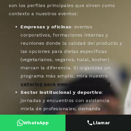
son los perfiles principales que sirven como
contexto a nuestros eventos:
Empresas y oficinas
: eventos
corporativos, formaciones internas y
reuniones donde la calidad del producto y
las opciones para dietas específicas
(vegetarianos, veganos, halal, kosher)
marcan la diferencia. Si organizas un
programa más amplio, mira nuestro
catering para empresas en Madrid
.
Sector institucional y deportivo
:
jornadas y encuentros con asistencia
mixta de profesionales; demanda
formatos circulantes y eficientes.
WhatsApp
Llamar
Comercio y retail
: eventos de marca,