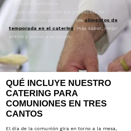
come «distinto».
Si quieres acertar con los productos, te
recomendamos aprovechar los
alimentos de
temporada en el catering
: más sabor, mejor
precio y platos que lucen.
QUÉ INCLUYE NUESTRO
CATERING PARA
COMUNIONES EN TRES
CANTOS
El día de la comunión gira en torno a la mesa,