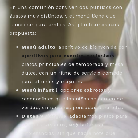
En una comunión conviven dos públicos con
gustos muy distintos, y el menú tiene que
funcionar para ambos. Así planteamos cada
propuesta:
Menú adulto
: aperitivo de bienvenida con
aperitivos para eventos exclusivos
,
platos principales de temporada y mesa
dulce, con un ritmo de servicio cómodo
para abuelos y mayores.
Menú infantil
: opciones sabrosas y
reconocibles que los niños se comen de
verdad, en raciones pensadas para ellos.
Dietas y alergias
: adaptamos platos para
celíacos, veganos, vegetarianos e
intolerancias, sin que nadie note que