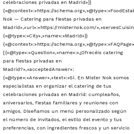
celebraciones privadas en Madrid»}}
{«@context»:»https://schema.org»,»@type»:»FoodEsta
Nok — Catering para fiestas privadas en
Madrid»,»url»:»https://misternok.com/»,»servesCuisin
{«@type»:»City»,»name»:»Madrid»}}
{«@context»:»https://schema.org»,»@type»:»FAQPage»
[{«@type»:»Question»,»name»:»¿Ofrecéis catering
para fiestas privadas en
Madrid?»,»acceptedAnswer»:
{«@type»:»Answer»,»text»:»Sí. En Mister Nok somos
especialistas en organizar el catering de tus
celebraciones privadas en Madrid: cumpleaños,
aniversarios, fiestas familiares y reuniones con
amigos. Diseñamos un menú personalizado según
el número de invitados, el estilo del evento y tus
preferencias, con ingredientes frescos y un servicio