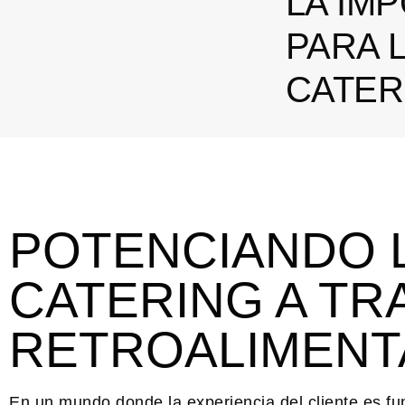
LA IM
PARA 
CATER
POTENCIANDO L
CATERING A TR
RETROALIMENT
En un mundo donde la experiencia del cliente es f