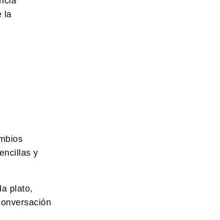
ncia
 la
ambios
ncillas y
a plato,
conversación