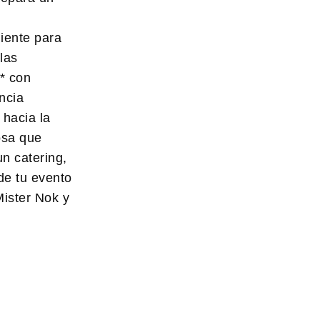
iente para
las
* con
ncia
 hacia la
osa que
n catering,
de tu evento
Mister Nok y