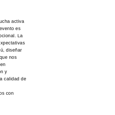
cucha activa
 evento es
pcional. La
expectativas
ú, diseñar
oque nos
 en
ón y
a calidad de
dos con