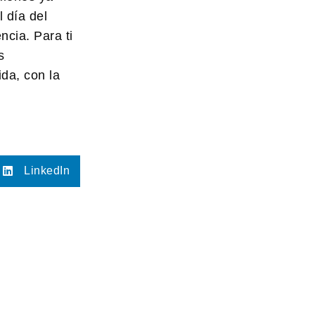
 día del
cia. Para ti
s
da, con la
LinkedIn