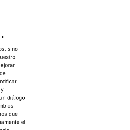
.
os, sino
nuestro
ejorar
 de
tificar
 y
un diálogo
ambios
mos que
nuamente el