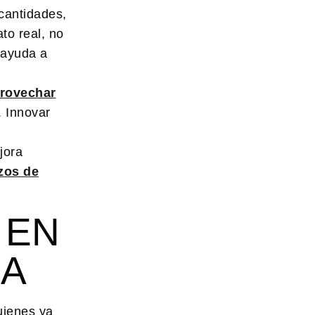
cantidades,
ato real, no
ayuda a
rovechar
. Innovar
jora
zos de
 EN
IA
uienes ya