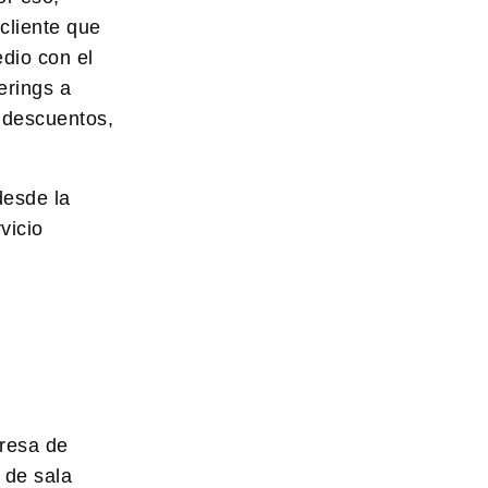
cliente que
edio con el
erings a
r descuentos,
desde la
vicio
presa de
 de sala