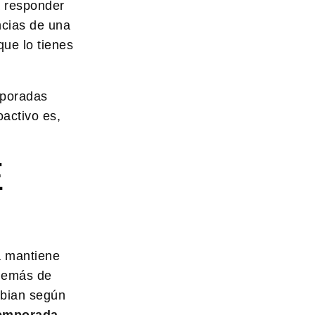
a responder
ncias de una
que lo tienes
mporadas
oactivo es,
E
a mantiene
además de
mbian según
temporada