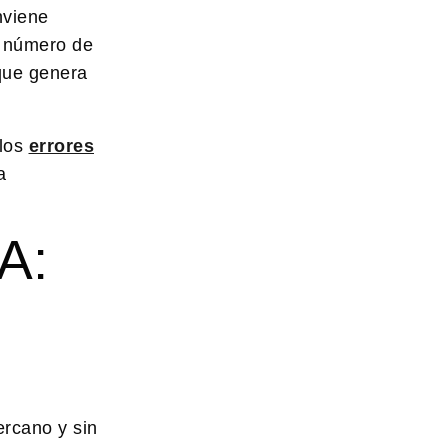
nviene
l número de
que genera
 los
errores
a
A:
ercano y sin