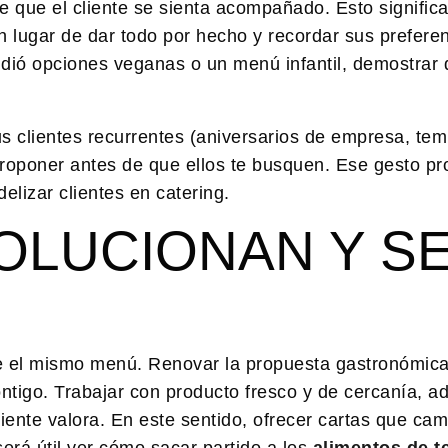
 que el cliente se sienta acompañado. Esto signific
en lugar de dar todo por hecho y recordar sus prefere
pidió opciones veganas o un menú infantil, demostrar 
s clientes recurrentes (aniversarios de empresa, te
proponer antes de que ellos te busquen. Ese gesto pr
idelizar clientes en catering
.
OLUCIONAN Y S
pre el mismo menú. Renovar la propuesta gastronómic
contigo. Trabajar con producto fresco y de cercanía, 
iente valora. En este sentido, ofrecer cartas que ca
erá útil ver cómo sacar partido a los
alimentos de 