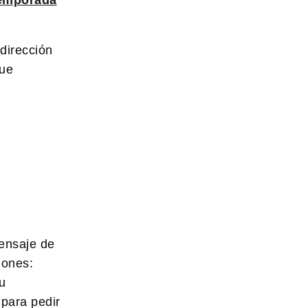
dirección
que
mensaje de
iones:
tu
 para pedir