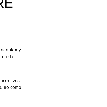
RE
 adaptan y
suma de
incentivos
os, no como