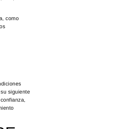
ía, como
tos
ndiciones
 su siguiente
 confianza,
miento