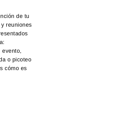
nción de tu
 y reuniones
presentados
a:
 evento,
ida o picoteo
os cómo es