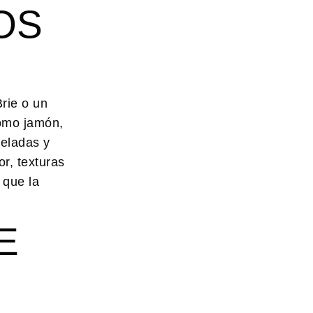
OS
rie o un
omo jamón,
meladas y
r, texturas
 que la
E