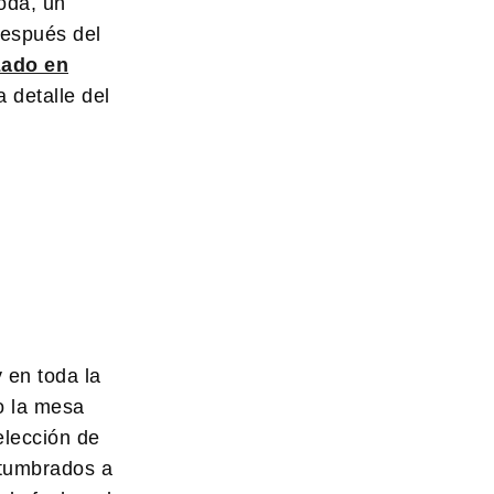
oda, un
después del
zado en
 detalle del
 en toda la
o la mesa
elección de
stumbrados a