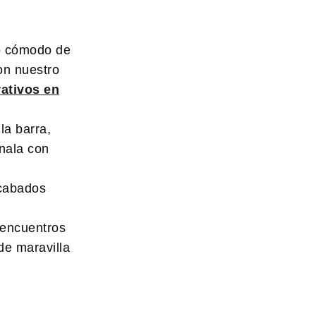
to cómodo de
con nuestro
rativos en
la barra,
nala con
acabados
 encuentros
de maravilla