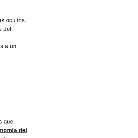
s ocultos.
e del
os a un
s que
onomía del