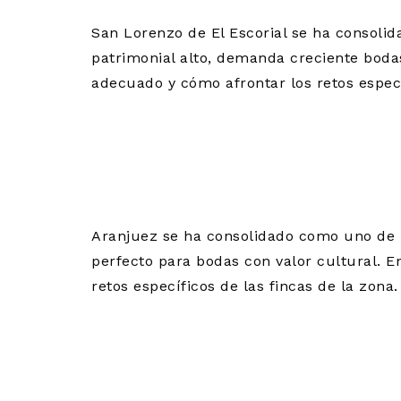
San Lorenzo de El Escorial se ha consoli
patrimonial alto, demanda creciente bodas
adecuado y cómo afrontar los retos específ
BODAS EN A
CÓMO APROV
Aranjuez se ha consolidado como uno de l
perfecto para bodas con valor cultural. E
retos específicos de las fincas de la zona
CATERING P
TORRELODON