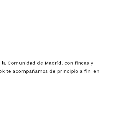
OADILLA
ES Y
n la Comunidad de Madrid, con fincas y
Nok te acompañamos de principio a fin: en
N
CELEBRAN