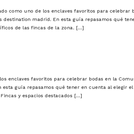
dado como uno de los enclaves favoritos para celebrar
 destination madrid. En esta guía repasamos qué tener
icos de las fincas de la zona. […]
RANJUEZ CON C
ECHAR EL REAL
os enclaves favoritos para celebrar bodas en la Comu
n esta guía repasamos qué tener en cuenta al elegir e
. Fincas y espacios destacados […]
ARA BODAS EN
ES: LA SIERRA 