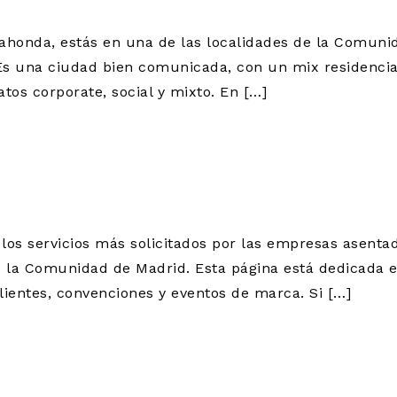
ahonda, estás en una de las localidades de la Comuni
s una ciudad bien comunicada, con un mix residencial
tos corporate, social y mixto. En […]
CORPORATIVO P
DES EMPRESAS
 los servicios más solicitados por las empresas asenta
la Comunidad de Madrid. Esta página está dedicada en
clientes, convenciones y eventos de marca. Si […]
ARA BODAS EN F
GUÍA 2026