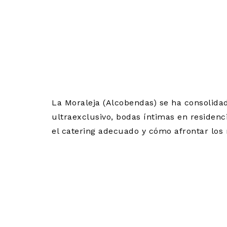
BODAS PRIV
CATERING E
RESIDENCIA
La Moraleja (Alcobendas) se ha consolida
ultraexclusivo, bodas íntimas en residenc
el catering adecuado y cómo afrontar los r
CATERING P
LORENZO DE
DEL MONAS