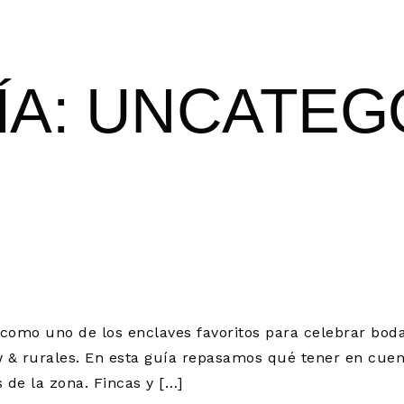
ÍA:
UNCATEG
ARA BODAS EN L
ADRID: FINCAS 
 como uno de los enclaves favoritos para celebrar bo
w & rurales. En esta guía repasamos qué tener en cuen
s de la zona. Fincas y […]