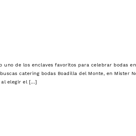
ARA BODAS EN B
FINCAS, JARDIN
NTEGRAL
o uno de los enclaves favoritos para celebrar bodas e
i buscas catering bodas Boadilla del Monte, en Mister 
l elegir el […]
ARA EVENTOS E
DA: DÓNDE SE 
ES CATERINGS