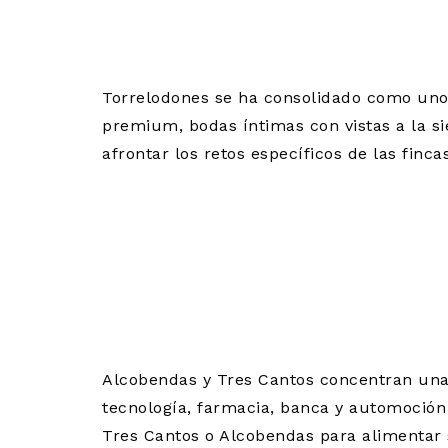
MINUTOS DE
Torrelodones se ha consolidado como uno 
premium, bodas íntimas con vistas a la si
afrontar los retos específicos de las finca
CATERING C
CANTOS Y A
RECURRENT
Alcobendas y Tres Cantos concentran una
tecnología, farmacia, banca y automoció
Tres Cantos o Alcobendas para alimentar 