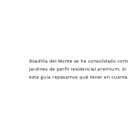
CATERING P
DEL MONTE: 
SERVICIO I
Boadilla del Monte se ha consolidado com
jardines de perfil residencial premium. S
esta guía repasamos qué tener en cuenta a
ESPACIOS P
MAJADAHON
LOS MEJOR