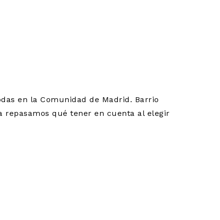
ALEJA:
odas en la Comunidad de Madrid. Barrio
ía repasamos qué tener en cuenta al elegir
SAN
EL ENTORNO