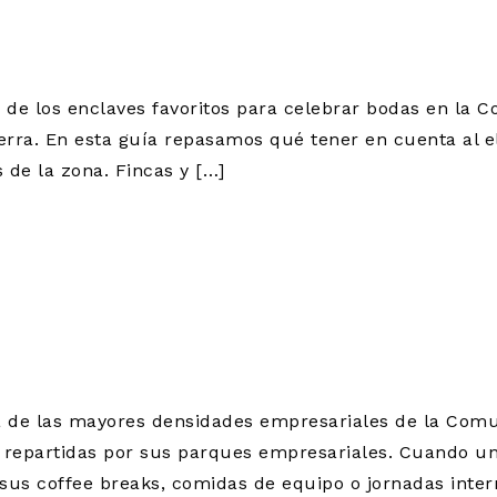
 MADRID
de los enclaves favoritos para celebrar bodas en la 
erra. En esta guía repasamos qué tener en cuenta al e
s de la zona. Fincas y […]
ORPORATIVO EN
LCOBENDAS: SE
E PARA EMPRE
 de las mayores densidades empresariales de la Com
n repartidas por sus parques empresariales. Cuando u
sus coffee breaks, comidas de equipo o jornadas inter