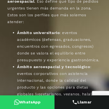
aeroespacial
. Eso define qué tipo de pedidos
urgentes tienen más demanda en la zona.
Estos son los perfiles que más solemos
atender:
Ámbito universitario
: eventos
académicos (defensas, graduaciones,
encuentros con egresados, congresos)
donde se valora el equilibrio entre
presupuesto y experiencia gastronómica.
Ámbito aeroespacial y tecnológico
:
eventos corporativos con asistencia
internacional, donde la calidad del
producto y las opciones para dietas
globales (vegetarianos, veganos, halal,
kosher) marcan la diferencia; en estos
WhatsApp
Llamar
casos aplicamos toda nuestra experiencia