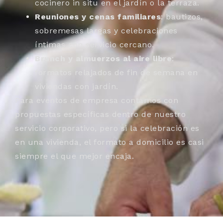
cocinero in situ en el jardín o la terraza.
Reuniones y cenas familiares
: bautizos,
sobremesas largas y celebraciones
íntimas con servicio cercano.
Brunch y almuerzos al aire libre
:
formatos relajados de fin de semana en
viviendas con jardín.
Para eventos de empresa contamos con
propuestas específicas dentro de nuestro
servicio corporativo, pero si la celebración es
en una vivienda, el formato a domicilio es casi
siempre el que mejor encaja.