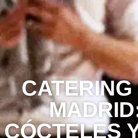
CATERING
MADRID
CÓCTELES 