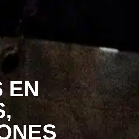
 EN
,
IONES