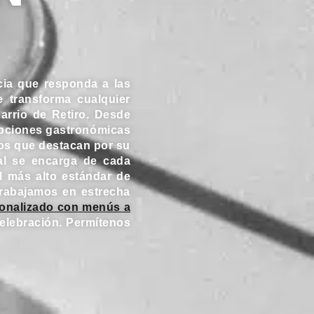
cia que responda a las
 transforma cualquier
arrio de Retiro. Desde
 opciones gastronómicas
vos que destacan por su
nal se encarga de cada
el más alto estándar de
trabajamos en estrecha
sonalizado con menús a
celebración. Permítenos