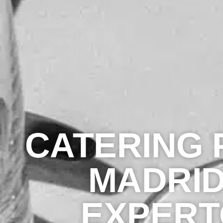
CATERING 
MADRID
EXPERT