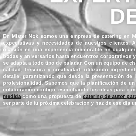
D
En Mister Nok somos una
empresa de catering en M
expectativas y necesidades de nuestros clientes. 
ocasión en una experiencia memorable en cualquier
bodas y aniversarios hasta encuentros corporativos y
se adapta a todo tipo de paladar. Con un equipo de 
calidad, frescura y creatividad, utilizando ingred
detalle, garantizando que desde la presentación de l
profesionalidad. Sabemos que la planificación de un
colaboración contigo, escuchando tus ideas para cum
medida
como una propuesta de
catering de autor pa
ser parte de tu próxima celebración y haz de ese día 