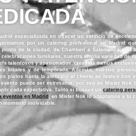
EDICADA
adrid
especializada en ofrecer un servicio de excelen
Apostamos por un catering profesional en Madrid que
 punto de la ciudad, de Chamberí a Salamanca o el b
 celebraciones familiares, nuestra amplia variedad de
chefs talentosos y apasionados, creamos menús exclusi
ientes locales y de temporada. Además, nuestro perso
os platos hasta la atención al cliente se realice con 
 evento puede ser estresante, por eso en Mister Nok 
plir cada expectativa. Tanto si buscas un
catering per
ra eventos en Madrid
, en Mister Nok lo adaptamos a tu 
un momento inolvidable.