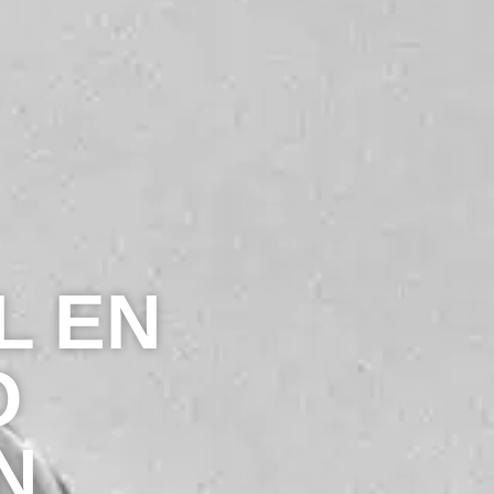
L EN
O
N